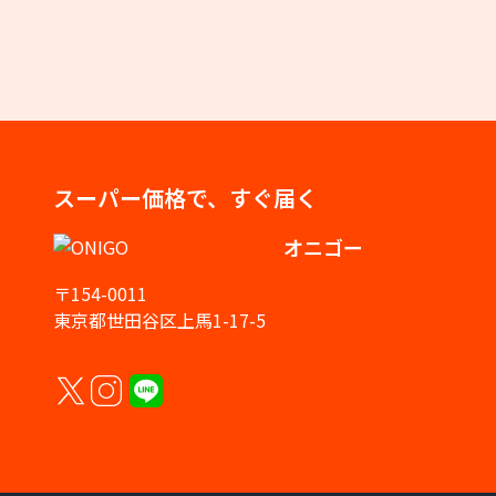
スーパー価格で、すぐ届く
オニゴー
〒154-0011
東京都世田谷区上馬1-17-5