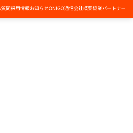
る質問
採用情報
お知らせ
ONIGO通信
会社概要
協業パートナー