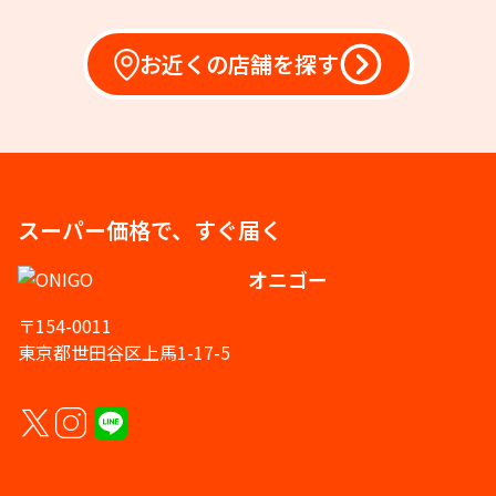
お近くの店舗を探す
スーパー価格で、すぐ届く
オニゴー
〒154-0011
東京都世田谷区上馬1-17-5