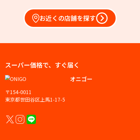
お近くの店舗を探す
スーパー価格で、すぐ届く
オニゴー
〒154-0011
東京都世田谷区上馬1-17-5