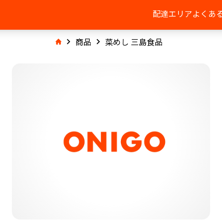
配達エリア
よくあ
商品
菜めし 三島食品