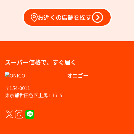
お近くの店舗を探す
スーパー価格で、すぐ届く
オニゴー
〒154-0011
東京都世田谷区上馬1-17-5