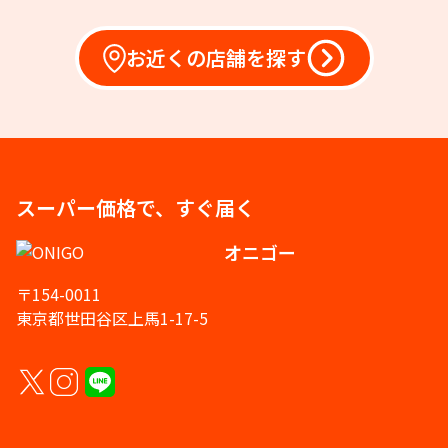
お近くの店舗を探す
スーパー価格で、すぐ届く
オニゴー
〒154-0011
東京都世田谷区上馬1-17-5