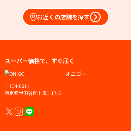
お近くの店舗を探す
スーパー価格で、すぐ届く
オニゴー
〒154-0011
東京都世田谷区上馬1-17-5