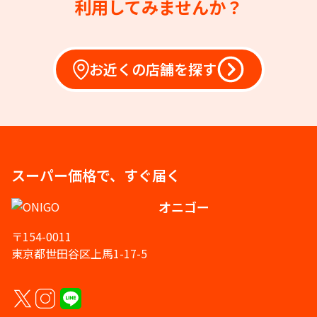
利用してみませんか？
お近くの店舗を探す
スーパー価格で、すぐ届く
オニゴー
〒154-0011
東京都世田谷区上馬1-17-5