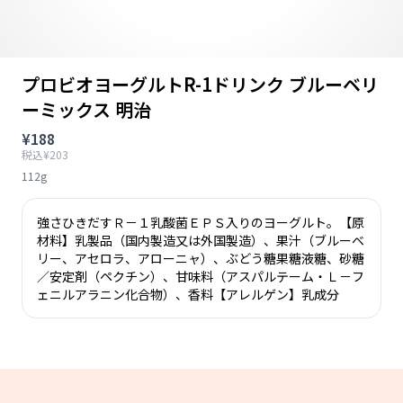
プロビオヨーグルトR-1ドリンク ブルーベリ
ーミックス 明治
¥188
税込¥203
112g
強さひきだすＲ－１乳酸菌ＥＰＳ入りのヨーグルト。【原
材料】乳製品（国内製造又は外国製造）、果汁（ブルーベ
リー、アセロラ、アローニャ）、ぶどう糖果糖液糖、砂糖
／安定剤（ペクチン）、甘味料（アスパルテーム・Ｌ－フ
ェニルアラニン化合物）、香料【アレルゲン】乳成分