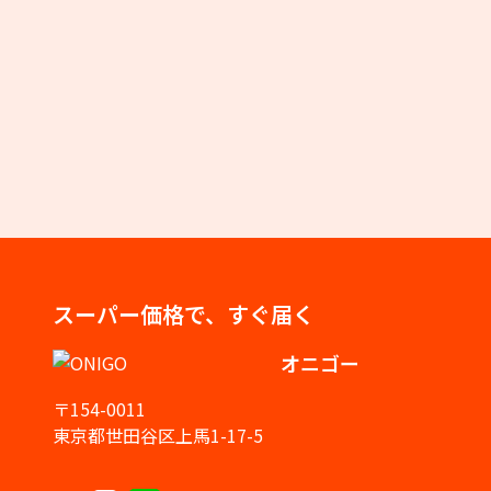
スーパー価格で、すぐ届く
オニゴー
〒154-0011
東京都世田谷区上馬1-17-5