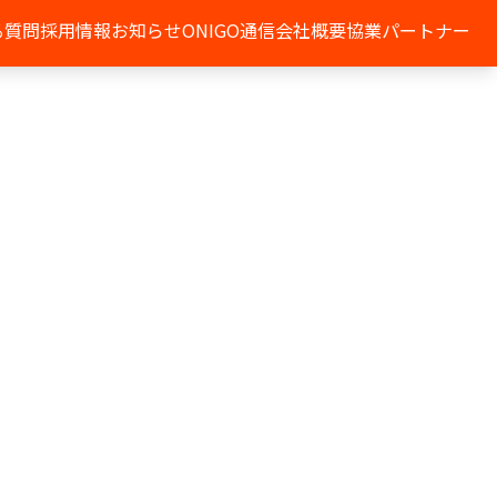
る質問
採用情報
お知らせ
ONIGO通信
会社概要
協業パートナー