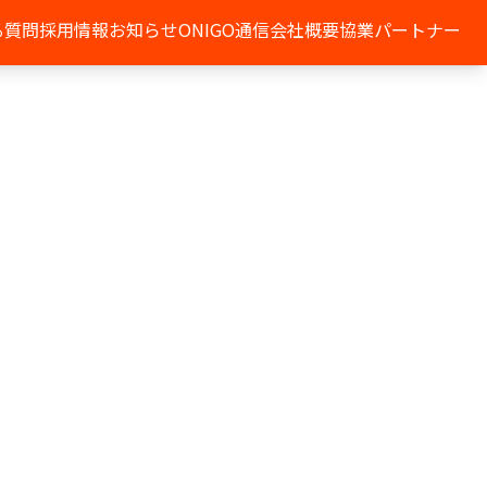
る質問
採用情報
お知らせ
ONIGO通信
会社概要
協業パートナー