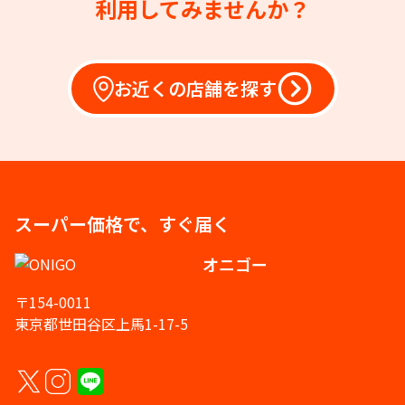
利用してみませんか？
お近くの店舗を探す
スーパー価格で、すぐ届く
オニゴー
〒154-0011
東京都世田谷区上馬1-17-5