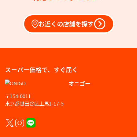
お近くの店舗を探す
スーパー価格で、すぐ届く
オニゴー
〒154-0011
東京都世田谷区上馬1-17-5