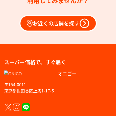
利用してみませんか？
お近くの店舗を探す
スーパー価格で、すぐ届く
オニゴー
〒154-0011
東京都世田谷区上馬1-17-5