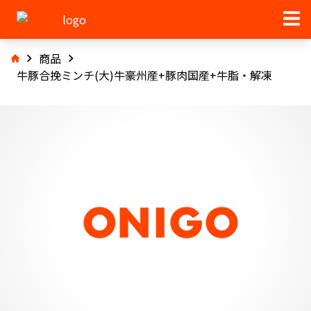
商品
牛豚合挽ミンチ(大)牛豪州産+豚肉国産+牛脂・解凍