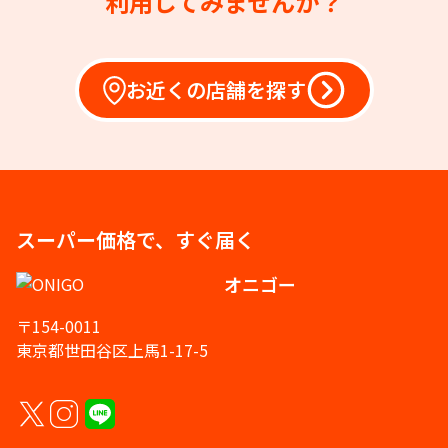
利用してみませんか？
お近くの店舗を探す
スーパー価格で、すぐ届く
オニゴー
〒154-0011
東京都世田谷区上馬1-17-5