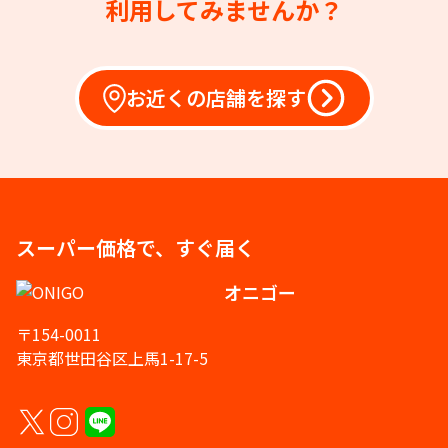
利用してみませんか？
お近くの店舗を探す
スーパー価格で、すぐ届く
オニゴー
〒154-0011
東京都世田谷区上馬1-17-5