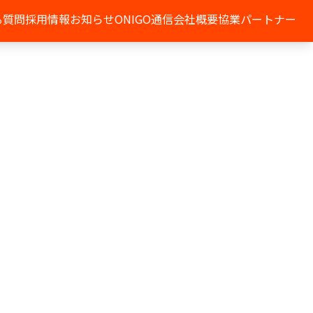
る質問
採用情報
お知らせ
ONIGO通信
会社概要
協業パートナー