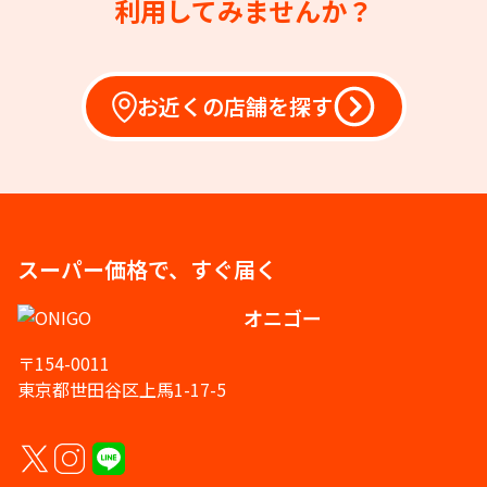
利用してみませんか？
お近くの店舗を探す
スーパー価格で、すぐ届く
オニゴー
〒154-0011
東京都世田谷区上馬1-17-5