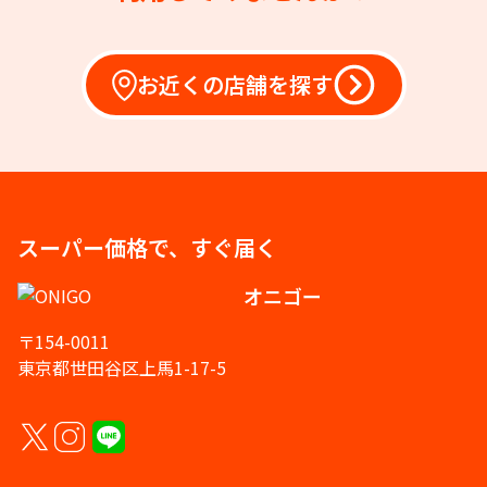
お近くの店舗を探す
スーパー価格で、すぐ届く
オニゴー
〒154-0011
東京都世田谷区上馬1-17-5