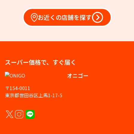
お近くの店舗を探す
スーパー価格で、すぐ届く
オニゴー
〒154-0011
東京都世田谷区上馬1-17-5