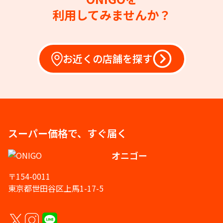
利用してみませんか？
お近くの店舗を探す
スーパー価格で、すぐ届く
オニゴー
〒154-0011
東京都世田谷区上馬1-17-5