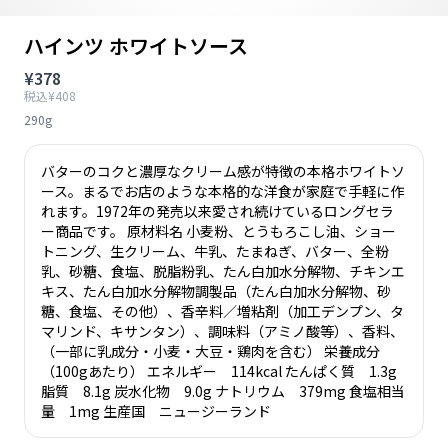
ハインツ ホワイトソース
¥378
税込¥408
290g
バターのコクと濃厚なクリーム感が特徴の本格ホワイトソ
ース。まるでお店のような本格的な洋食が家庭で手軽に作
れます。1972年の発売以来愛され続けているロングセラ
ー商品です。 原材料名 小麦粉、とうもろこし油、ショー
トニング、生クリーム、牛乳、たまねぎ、バター、全粉
乳、砂糖、食塩、脱脂粉乳、たん白加水分解物、チキンエ
キス、たん白加水分解物調製品（たん白加水分解物、砂
糖、食塩、その他）、香辛料／増粘剤（加工デンプン、タ
マリンド、キサンタン）、調味料（アミノ酸等）、香料、
（一部に乳成分・小麦・大豆・鶏肉を含む） 栄養成分
（100gあたり） エネルギー 114kcal たんぱく質 1.3g
脂質 8.1g 炭水化物 9.0g ナトリウム 379mg 食塩相当
量 1mg 生産国 ニュージーランド