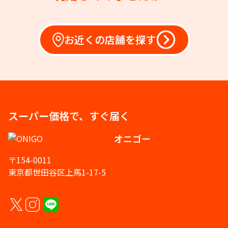
お近くの店舗を探す
スーパー価格で、すぐ届く
オニゴー
〒154-0011
東京都世田谷区上馬1-17-5