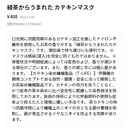
緑茶からうまれた カテキンマスク
¥408
税込¥448
5枚(90mm×175mm)
口元側に抗菌効果のあるカテキン加工を施したナイロン不
織布を使用したお茶の香りがする「緑茶からうまれたカテ
キンマスク」です。 個包装で持ち運びにも便利です。 ※
マスクは感染(浸入)を完全に防ぐものではありません。 ※
保管状況や時間経過によっては変色および、香りが減少す
る場合がございます。また、香りの感じ方には個人差があ
ります。 【カテキン染め繊維製品（T-LIFE）】 伊藤園の
開発コンセプトである自然・健康・安全に沿って開発した
お茶染め繊維製品です。カテキンの効力を失うことなく、
かつ従来の草木染めに比べ安全性に配慮した染色技法を採
用しております。独自の技術により化学副原料の使用も従
来より抑えた人と環境に優しい手法です。 茶カテキンの持
つ抗菌作用により繊維上のニオイの元となる菌の繁殖を抑
制し、菌が発生させるイヤなニオイを防止する効果があり
ます。