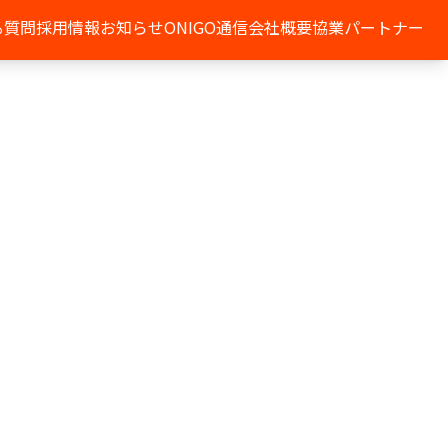
る質問
採用情報
お知らせ
ONIGO通信
会社概要
協業パートナー