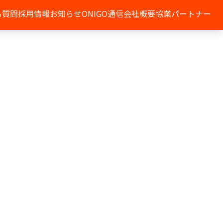
る質問
採用情報
お知らせ
ONIGO通信
会社概要
協業パートナー