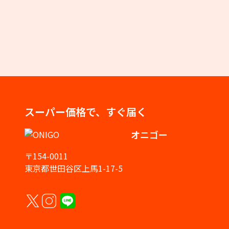
スーパー価格で、すぐ届く
オニゴー
〒154-0011
東京都世田谷区上馬1-17-5