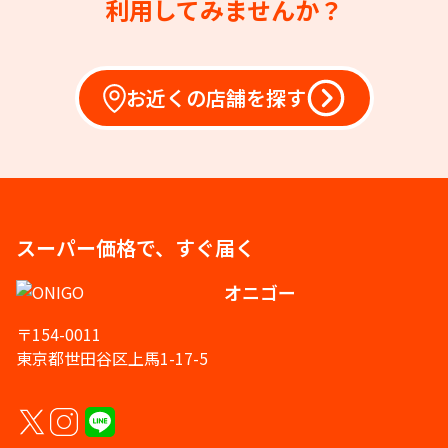
利用してみませんか？
お近くの店舗を探す
スーパー価格で、すぐ届く
オニゴー
〒154-0011
東京都世田谷区上馬1-17-5