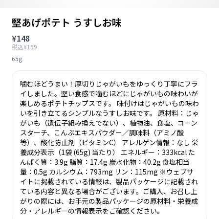
堅あげポテト うすしお味
¥148
税込¥159
65g
噛むほどうまい！厚切りじゃがいもをゆっくり丁寧にフラ
イしました。堅い食感で噛むほどにじゃがいもの味わいが
楽しめるポテトチップスです。 味付けはじゃがいもの味わ
いを引き立てるシンプルなうすしお味です。 原材料：じゃ
がいも（遺伝子組み換えでない）、植物油、食塩、コーン
スターチ、こんぶエキスパウダー／調味料（アミノ酸
等）、酸化防止剤（ビタミンC） アレルゲン情報：なし 栄
養成分表示（1袋 (65g) 当たり） エネルギー：333kcal た
んぱく質：3.9g 脂質：17.4g 炭水化物：40.2g 食塩相当
量：0.5g カルシウム：793mg リン：115mg ※ウェブサ
イトに掲載されている情報は、製品パッケージに記載され
ている内容と異なる場合がございます。ご購入、お召し上
がりの際には、お手元の製品パッケージの原材料・栄養成
分・アレルギーの情報表示をご確認ください。