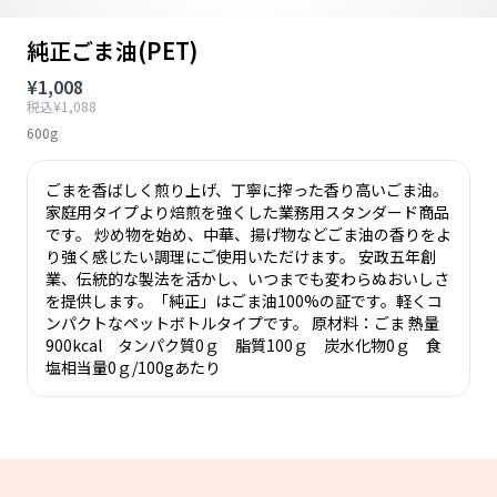
純正ごま油(PET)
¥1,008
税込¥1,088
600g
ごまを香ばしく煎り上げ、丁寧に搾った香り高いごま油。
家庭用タイプより焙煎を強くした業務用スタンダード商品
です。 炒め物を始め、中華、揚げ物などごま油の香りをよ
り強く感じたい調理にご使用いただけます。 安政五年創
業、伝統的な製法を活かし、いつまでも変わらぬおいしさ
を提供します。「純正」はごま油100%の証です。軽くコ
ンパクトなペットボトルタイプです。 原材料：ごま 熱量
900kcal タンパク質0ｇ 脂質100ｇ 炭水化物0ｇ 食
塩相当量0ｇ/100gあたり