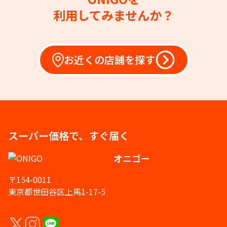
利用してみませんか？
お近くの店舗を探す
スーパー価格で、すぐ届く
オニゴー
〒154-0011
東京都世田谷区上馬1-17-5