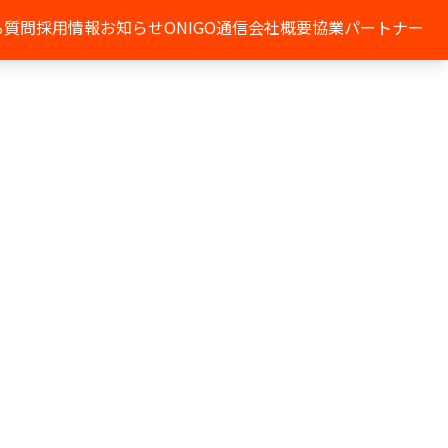
る質問
採用情報
お知らせ
ONIGO通信
会社概要
協業パートナー