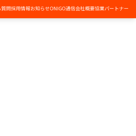
る質問
採用情報
お知らせ
ONIGO通信
会社概要
協業パートナー