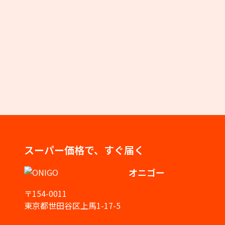
スーパー価格で、すぐ届く
オニゴー
〒154-0011
東京都世田谷区上馬1-17-5