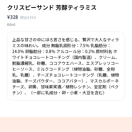
クリスピーサンド 芳醇ティラミス
¥328
税込¥354
60ml
上品な甘さの中にほろ苦さを感じる、贅沢で大人なティラ
ミスの味わい。 成分 無脂乳固形分：7.5％ 乳脂肪分：
14.0％ 卵脂肪分：0.8％ アルコール分：0.2％ 原材料名 ホ
ワイトチョコレートコーチング（国内製造）、クリーム、
脱脂濃縮乳、砂糖、ココアウエハース、エスプレッソコー
ヒーソース、ミルクコーチング（植物油脂、砂糖、全粉
乳、乳糖）、チーズチョコレートコーチング（乳糖、植物
油脂、チーズパウダー、ココアバター）、マスカルポーネ
チーズ、卵黄、甘味果実酒／植物レシチン、安定剤（ペク
チン）、（一部に乳成分・卵・小麦・大豆を含む）