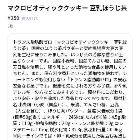
マクロビオティッククッキー 豆乳ほうじ茶
¥258
税込¥278
9枚
トランス脂肪酸ゼロ「マクロビオティッククッキー 豆乳ほ
うじ茶」 国産のほうじ茶パウダーと契約農場産大豆の豆
乳を生地に練りこみました。 ほうじ茶の芳醇な香りが上
品なクッキーです。 国産小麦粉、国産てんさい糖、国産の
天日塩を使用し、卵や乳といった動物性食品を使用してい
ません。 また、保存料や香料といった添加物を使わず、シ
ョートニングも使用しない「トランス脂肪酸ゼロ」の安心
安全なお菓子です。 健康を気にされる方やお子様、卵や乳
アレルギーの方などにおすすめです。 原材料にこだわり、
より安心・安全を追求した商品となっております。 原材料
名 小麦粉（小麦（国産））、米油、てんさい糖、豆乳
（大豆を含む）、ほうじ茶パウダー、食塩 栄養成分 1袋
(標準50g)当り エネルギー：246kcal たんぱく質：4.5g 脂
質：11.0g -飽和脂肪酸：2.0g -トランス脂肪酸：0g コレ
ステロール：0mg 炭水化物：32.3g 食塩相当量：0.06ｇ
※同一ラインでそば・卵・乳成分を使用した製品も製造し