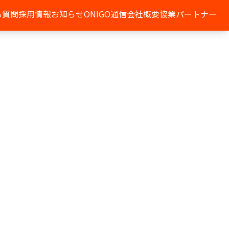
る質問
採用情報
お知らせ
ONIGO通信
会社概要
協業パートナー