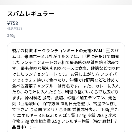
スパムレギュラー
¥758
税込¥818
340g
製品の特徴 ポークランチョンミートの元祖SPAM！ スパ
ムは、米国ホーメル社が１９３７年、世界に先駆けて開発
したランチョンミートの元祖で最高級の品質を誇る逸品で
す。 最も美味な豚もも肉をベースに食塩、砂糖などで味付
けしたランチョンミートです。 お召し上がり方 フライパ
ンでそのまま焼いて食べたり、沖縄では野菜などと炒めて
食べる野菜チャンプルーは有名です。 また、カレーに入れ
たり、みそ汁に入れたりと、料理の幅がいくらでも広がり
ます。 原材料名 豚肉、食塩、砂糖／加工デンプン、発色
剤（亜硝酸Na） 保存方法 直射日光を避け、常温で保存し
て下さい 原産国 アメリカ合衆国 栄養成分表示 100g当た
り エネルギー 316kcal たんぱく質 12.4g 脂質 28.6g 炭水
化物 2.3g 食塩相当量 2.5g アレルギー物質（特定原材料7
品目中）：ー