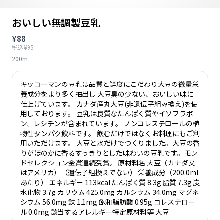
おいしい無調製豆乳
¥88
税込¥95
200ml
キッコーマンの豆乳は品質と鮮度にこだわり大豆の微量栄
養成分をより多く抽出し 大豆臭の少ない、おいしい味に
仕上げています。 カナダ産丸大豆(非遺伝子組み換え)を使
用しております。 豆乳は良質なたんぱく質やイソフラボ
ン、レシチンが含まれています。 ノンコレステロールの植
物性タンパク飲料です。 飲むだけではなくお料理にもご利
用いただけます。 大豆と水だけでつくりました。大豆の香
りがほのかに香るすっきりとした味わいの豆乳です。モン
ドセレクション金賞連続受賞。 原材料名 大豆（カナダ又
はアメリカ）（遺伝子組換えでない） 栄養成分（200.0ml
あたり） エネルギー 113kcal たんぱく質 8.3g 脂質 7.3g 炭
水化物 3.7g カリウム 425.0mg カルシウム 34.0mg マグネ
シウム 56.0mg 鉄 1.1mg 飽和脂肪酸 0.95g コレステロー
ル 0.0mg 該当するアレルギー特定原材料等 大豆