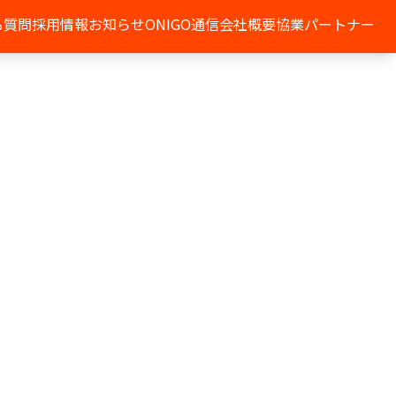
る質問
採用情報
お知らせ
ONIGO通信
会社概要
協業パートナー