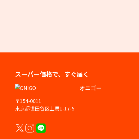
スーパー価格で、すぐ届く
オニゴー
〒154-0011
東京都世田谷区上馬1-17-5