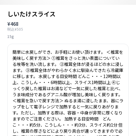
しいたけスライス
¥468
税込¥505
15g
簡単に水戻しができ、お手軽にお使い頂けます。 ＜椎茸を
美味しく戻す方法＞ ①椎茸をさっと洗い表面についてい
る埃等を洗い流します。 ②椎茸全体が浸るほどの水に浸し
ます。 ③椎茸全体がやわらかく水に馴染んできたら冷蔵庫
に移します。 水戻しする目安時間 どんこ・・・12時間以
上、こうしん・・・6時間以上、スライス1時間以上 ④じ
っくり戻した椎茸はお湯などで一気に戻した椎茸と比べ、
うま味成分であるグアニル酸が増加し美味しく戻ります。
＜椎茸を急いで戻す方法＞ ぬるま湯に浸したまま、器にラ
ップをして電子レンジで加熱すると一気に戻りあがりま
す。ただし、加熱する際は、容器・中身が非常に厚くなり
ますのでご注意ください。 加熱する目安時間 どん
こ・・・約5分、こうしん・・・約3分、スライス約1分 但
し、椎茸の厚さなどにより戻り具合が違ってきますので必