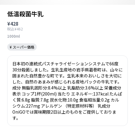
低温殺菌牛乳
¥428
税込¥462
1000ml
¥ スーパー価格
日本初の連続式パスチャライゼーションシステムで66度
30分殺菌しました。生乳生産地の岩手県葛巻町は、山々に
囲まれた自然豊かな町です。生乳本来のおいしさを大切に
した、自然のあまみが感じられる産地パックの牛乳です。
成分 無脂乳固形分:8.4%以上 乳脂肪分:3.6%以上 栄養成分
表示 コップ1杯(200ml) 当たり エネルギー:137kcal たんぱ
く質:6.8g 脂質:7.8g 炭水化物:10.0g 食塩相当量:0.2g カル
シウム:227mg アレルゲン （特定原材料等） 乳成分
OniGOでは賞味期限2日以上のものをご提供しておりま
す。