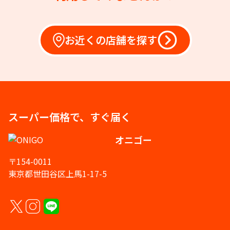
お近くの店舗を探す
スーパー価格で、すぐ届く
オニゴー
〒154-0011
東京都世田谷区上馬1-17-5