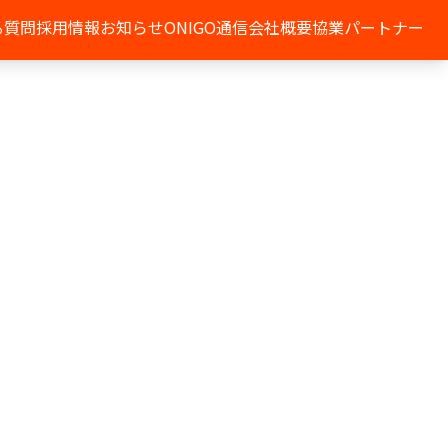
る質問
採用情報
お知らせ
ONIGO通信
会社概要
協業パートナー