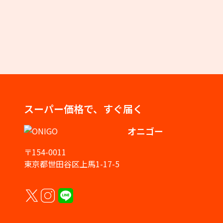
スーパー価格で、すぐ届く
オニゴー
〒154-0011
東京都世田谷区上馬1-17-5