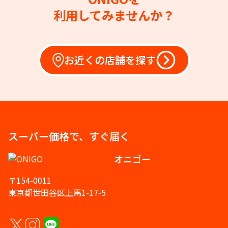
利用してみませんか？
お近くの店舗を探す
スーパー価格で、すぐ届く
オニゴー
〒154-0011
東京都世田谷区上馬1-17-5