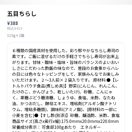
五目ちらし
¥388
税込¥419
115g×2袋
６種類の国産具材を使用した、彩り鮮やかなちらし寿司の
素です。ご飯に混ぜるだけの手軽さでちらし寿司が出来上
がります。甘味・酸味・塩味・旨味のバランスのよいおい
しさにこだわった酢飯の味なので、普段のお食事からハレ
の日には色々なトッピングをして、家族みんなでお楽しみ
いただけます。２～3人前×２袋入りです。 原材料:●【レ
トルトパウチ食品(煮しめ具)】野菜(にんじん、れんこん、
たけのこ、かんぴょう、乾しいたけ)、砂糖、こんにゃ
く、果糖ぶどう糖液糖、しょうゆ、食塩、米酢、なたね
油、かつおだし、酵母エキス、増粘剤(アルギン酸ナトリ
ウム、増粘多糖類)、調味料(アミノ酸)、(原材料の一部に
小麦を含む)●【すし酢(別添)】砂糖、醸造酢、米酢、食塩
商品サイズ(高さx奥行x幅):175.0mmx20.0mmx220.0mm
栄養成分表示： 可食部100gあたり エネルギー