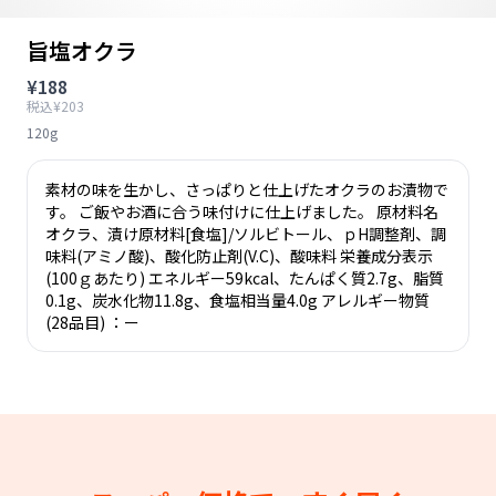
旨塩オクラ
¥188
税込¥203
120g
素材の味を生かし、さっぱりと仕上げたオクラのお漬物で
す。 ご飯やお酒に合う味付けに仕上げました。 原材料名
オクラ、漬け原材料[食塩]/ソルビトール、ｐH調整剤、調
味料(アミノ酸)、酸化防止剤(V.C)、酸味料 栄養成分表示
(100ｇあたり) エネルギー59kcal、たんぱく質2.7g、脂質
0.1g、炭水化物11.8g、食塩相当量4.0g アレルギー物質
(28品目) ：ー