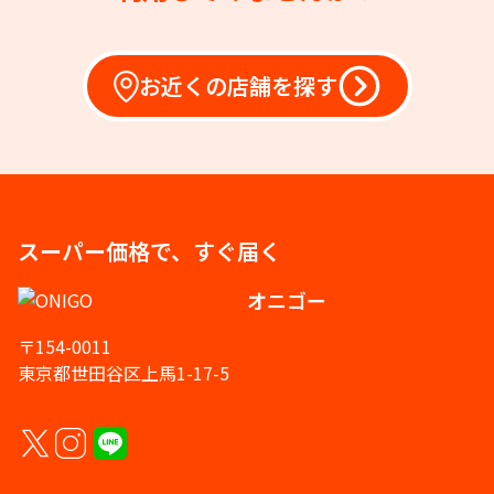
お近くの店舗を探す
スーパー価格で、すぐ届く
オニゴー
〒154-0011
東京都世田谷区上馬1-17-5