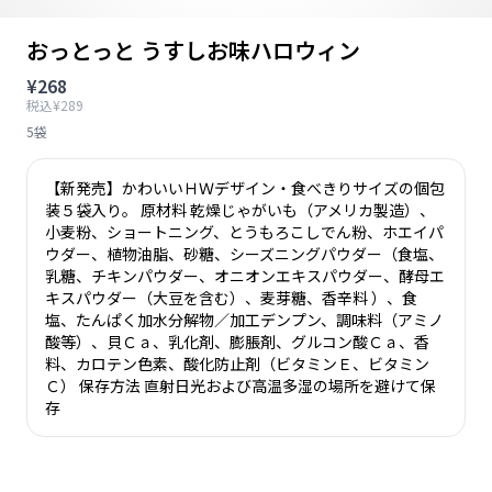
おっとっと うすしお味ハロウィン
¥268
税込¥289
5袋
【新発売】かわいいＨＷデザイン・食べきりサイズの個包
装５袋入り。 原材料 乾燥じゃがいも（アメリカ製造）、
小麦粉、ショートニング、とうもろこしでん粉、ホエイパ
ウダー、植物油脂、砂糖、シーズニングパウダー（食塩、
乳糖、チキンパウダー、オニオンエキスパウダー、酵母エ
キスパウダー（大豆を含む）、麦芽糖、香辛料 ）、食
塩、たんぱく加水分解物／加工デンプン、調味料（アミノ
酸等）、貝Ｃａ、乳化剤、膨脹剤、グルコン酸Ｃａ、香
料、カロテン色素、酸化防止剤（ビタミンＥ、ビタミン
Ｃ） 保存方法 直射日光および高温多湿の場所を避けて保
存