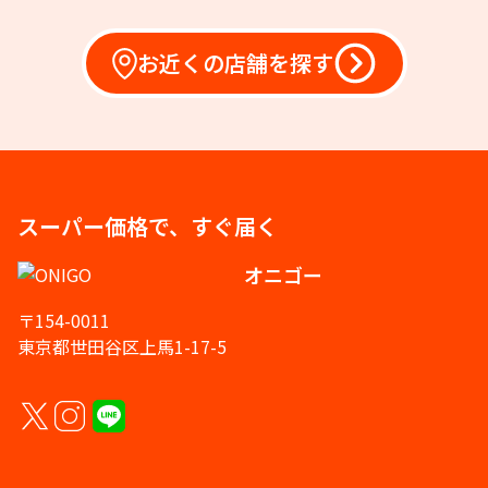
お近くの店舗を探す
スーパー価格で、すぐ届く
オニゴー
〒154-0011
東京都世田谷区上馬1-17-5