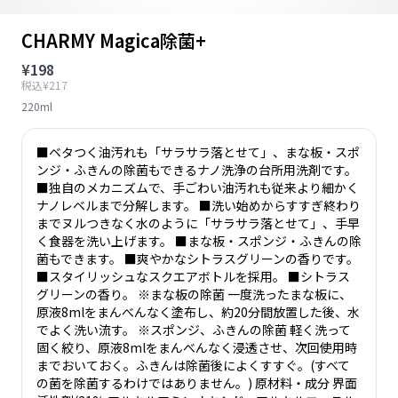
CHARMY Magica除菌+
¥198
税込¥217
220ml
■ベタつく油汚れも「サラサラ落とせて」、まな板・スポ
ンジ・ふきんの除菌もできるナノ洗浄の台所用洗剤です。
■独自のメカニズムで、手ごわい油汚れも従来より細かく
ナノレベルまで分解します。 ■洗い始めからすすぎ終わり
までヌルつきなく水のように「サラサラ落とせて」、手早
く食器を洗い上げます。 ■まな板・スポンジ・ふきんの除
菌もできます。 ■爽やかなシトラスグリーンの香りです。
■スタイリッシュなスクエアボトルを採用。 ■シトラス
グリーンの香り。 ※まな板の除菌 一度洗ったまな板に、
原液8mlをまんべんなく塗布し、約20分間放置した後、水
でよく洗い流す。 ※スポンジ、ふきんの除菌 軽く洗って
固く絞り、原液8mlをまんべんなく浸透させ、次回使用時
までおいておく。ふきんは除菌後によくすすぐ。(すべて
の菌を除菌するわけではありません。) 原材料・成分 界面