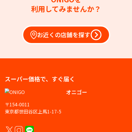
利用してみませんか？
お近くの店舗を探す
スーパー価格で、すぐ届く
オニゴー
〒154-0011
東京都世田谷区上馬1-17-5