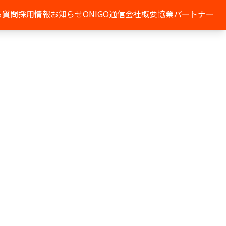
る質問
採用情報
お知らせ
ONIGO通信
会社概要
協業パートナー