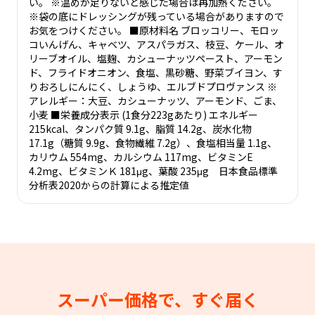
い。 ※温めが足りないと感じた場合は再加熱ください。
※袋の底にドレッシングが残っている場合がありますので
お気をつけください。 ■原材料名 ブロッコリー、モロッ
コいんげん、キャベツ、アスパラガス、枝豆、ケール、オ
リーブオイル、塩麹、カシューナッツペースト、アーモン
ド、フライドオニオン、食塩、黒砂糖、野菜ブイヨン、す
りおろしにんにく、しょうゆ、エルブドプロヴァンス ※
アレルギー：大豆、カシューナッツ、アーモンド、ごま、
小麦 ■栄養成分表示 (1食分223gあたり) エネルギー
215kcal、タンパク質 9.1g、脂質 14.2g、炭水化物
17.1g（糖質 9.9g、食物繊維 7.2g）、食塩相当量 1.1g、
カリウム 554mg、カルシウム 117mg、ビタミンE
4.2mg、ビタミンＫ 181μg、葉酸 235μg 日本食品標準
分析表2020からの計算による推定値
スーパー価格で、すぐ届く