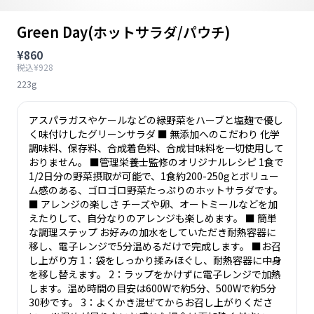
Green Day(ホットサラダ/パウチ)
¥860
税込¥928
223g
アスパラガスやケールなどの緑野菜をハーブと塩麹で優し
く味付けしたグリーンサラダ ■ 無添加へのこだわり 化学
調味料、保存料、合成着色料、合成甘味料を一切使用して
おりません。 ■管理栄養士監修のオリジナルレシピ 1食で
1/2日分の野菜摂取が可能で、1食約200-250gとボリュー
ム感のある、ゴロゴロ野菜たっぷりのホットサラダです。
■ アレンジの楽しさ チーズや卵、オートミールなどを加
えたりして、自分なりのアレンジも楽しめます。 ■ 簡単
な調理ステップ お好みの加水をしていただき耐熱容器に
移し、電子レンジで5分温めるだけで完成します。 ■お召
し上がり方 1：袋をしっかり揉みほぐし、耐熱容器に中身
を移し替えます。 2：ラップをかけずに電子レンジで加熱
します。温め時間の目安は600Wで約5分、500Wで約5分
30秒です。 3：よくかき混ぜてからお召し上がりくださ