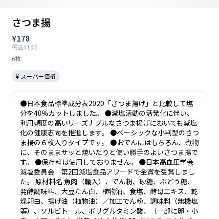
さつま揚
¥178
税込¥192
6枚
¥ スーパー価格
●日本食品標準成分表2020「さつま揚げ」と比較して塩
分を40％カットしました。 ●減塩活動の活発化に伴い、
利用頻度の高いリーズナブルなさつま揚げにおいても減塩
化の健康志向を推進します。 ●ベーシックな小判型のさつ
ま揚の６枚入りタイプです。 ●おでんにはもちろん、煮物
に、そのままサッと焼いたりと使い勝手のよいさつま揚で
す。 ●保存料は使用しておりません。 ●日本高血圧学会
減塩委員会 第2回減塩食品アワードで金賞を受賞しまし
た。 原材料名 魚肉（輸入）、でん粉、砂糖、ぶどう糖、
発酵調味料、大豆たん白、植物油、食塩、酵母エキス、乾
燥卵白、揚げ油（植物油）／加工でん粉、調味料（無機塩
等）、ソルビトール、ポリグルタミン酸、（一部に卵・小