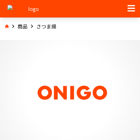
商品
さつま揚